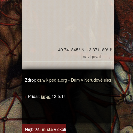
49.741845° N, 13.371189° E
navigovat
↔
Zdroj:
cs.wikipedia.org - Dům v Nerudově ulici
Přidal:
jarpo
12.5.14
Nejbližší
místa
v okolí