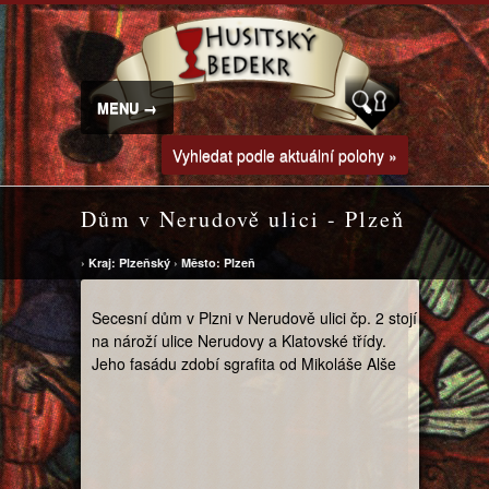
MENU →
Vyhledat podle aktuální polohy »
Dům v Nerudově ulici - Plzeň
›
Kraj: Plzeňský
›
Město: Plzeň
Secesní dům v Plzni v Nerudově ulici čp. 2 stojí
na nároží ulice Nerudovy a Klatovské třídy.
Jeho fasádu zdobí sgrafita od Mikoláše Alše