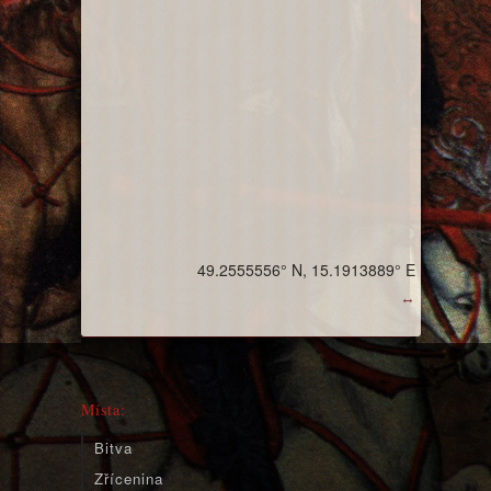
49.2555556° N, 15.1913889° E
↔
Místa:
Bitva
Zřícenina