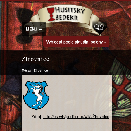
MENU →
Vyhledat podle aktuální polohy »
Žirovnice
Města
›
Žirovnice
Zdroj:
http://cs.wikipedia.org/wiki/Žirovnice