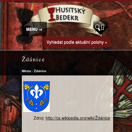
MENU →
Vyhledat podle aktuální polohy »
Ždánice
Města
›
Ždánice
Zdroj:
http://cs.wikipedia.org/wiki/Ždánice