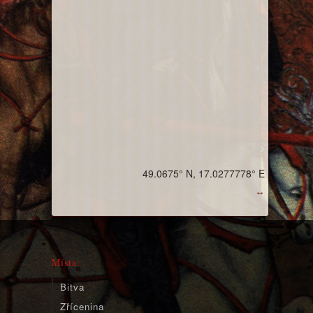
49.0675° N, 17.0277778° E
↔
Místa:
Bitva
Zřícenina