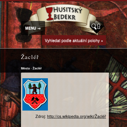
MENU →
Vyhledat podle aktuální polohy »
Žacléř
Města
›
Žacléř
Zdroj:
http://cs.wikipedia.org/wiki/Žacléř