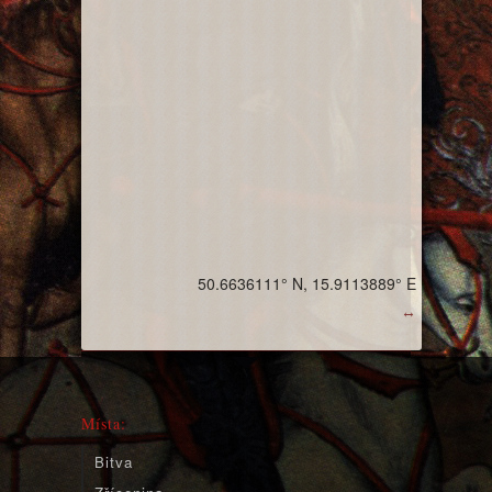
50.6636111° N, 15.9113889° E
↔
Místa:
Bitva