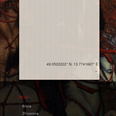
49.0522222° N, 13.7741667° E
↔
Místa:
Bitva
Zřícenina