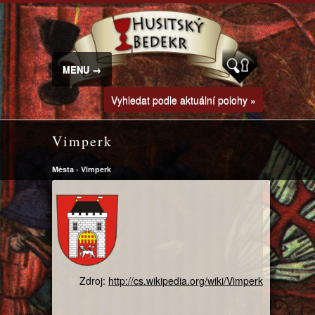
MENU →
Vyhledat podle aktuální polohy »
Vimperk
Města
›
Vimperk
Zdroj:
http://cs.wikipedia.org/wiki/Vimperk