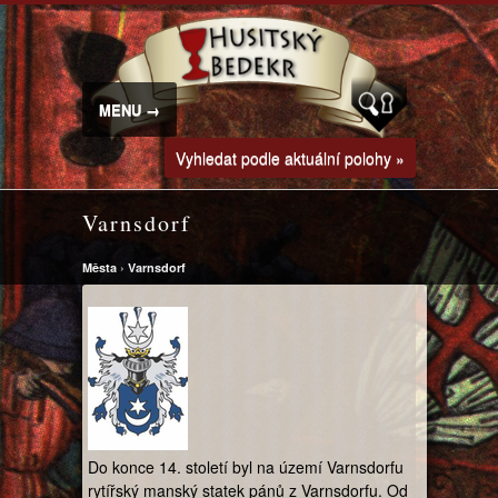
MENU →
Vyhledat podle aktuální polohy »
Varnsdorf
Města
›
Varnsdorf
Do konce 14. století byl na území Varnsdorfu
rytířský manský statek pánů z Varnsdorfu. Od