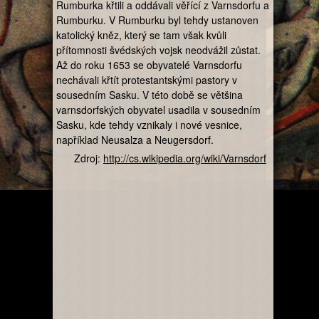
Rumburka křtili a oddávali věřící z Varnsdorfu a
Rumburku. V Rumburku byl tehdy ustanoven
katolický kněz, který se tam však kvůli
přítomnosti švédských vojsk neodvážil zůstat.
Až do roku 1653 se obyvatelé Varnsdorfu
nechávali křtít protestantskými pastory v
sousedním Sasku. V této době se většina
varnsdorfských obyvatel usadila v sousedním
Sasku, kde tehdy vznikaly i nové vesnice,
například Neusalza a Neugersdorf.
Zdroj:
http://cs.wikipedia.org/wiki/Varnsdorf