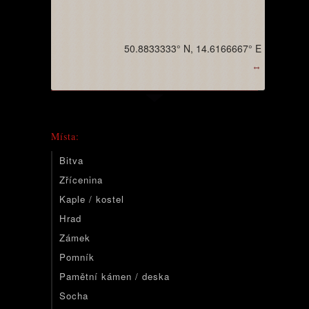
50.8833333° N, 14.6166667° E
↔
Místa:
Bitva
Zřícenina
Kaple / kostel
Hrad
Zámek
Pomník
Pamětní kámen / deska
Socha