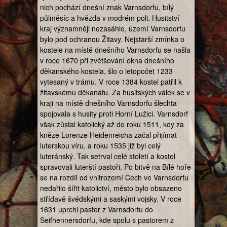
nich pochází dnešní znak Varnsdorfu, bílý
půlměsíc a hvězda v modrém poli. Husitství
kraj významněji nezasáhlo, území Varnsdorfu
bylo pod ochranou Žitavy. Nejstarší zmínka o
kostele na místě dnešního Varnsdorfu se našla
v roce 1670 při zvětšování okna dnešního
děkanského kostela, šlo o letopočet 1233
vytesaný v trámu. V roce 1384 kostel patřil k
žitavskému děkanátu. Za husitských válek se v
kraji na místě dnešního Varnsdorfu šlechta
spojovala s husity proti Horní Lužici. Varnsdorf
však zůstal katolický až do roku 1511, kdy za
kněze Lorenze Heidenreicha začal přijímat
luterskou víru, a roku 1535 již byl celý
luteránský. Tak setrval celé století a kostel
spravovali luterští pastoři. Po bitvě na Bílé hoře
se na rozdíl od vnitrozemí Čech ve Varnsdorfu
nedařilo šířit katolictví, město bylo obsazeno
střídavě švédskými a saskými vojsky. V roce
1631 uprchl pastor z Varnsdorfu do
Seifhennersdorfu, kde spolu s pastorem z