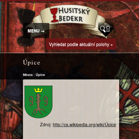
MENU →
Vyhledat podle aktuální polohy »
Úpice
Města
›
Úpice
Zdroj:
http://cs.wikipedia.org/wiki/Úpice