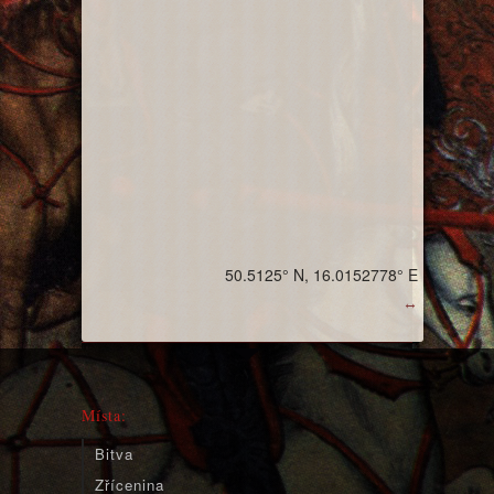
50.5125° N, 16.0152778° E
↔
Místa:
Bitva
Zřícenina