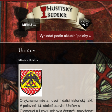
MENU →
Vyhledat podle aktuální polohy »
Uničov
Města
›
Uničov
O významu města hovoří i další historický fakt.
V polovině 14. století uzavřel Uničov s
Olomoucí a Litovlí, jež byla čerstvě „povýšena“