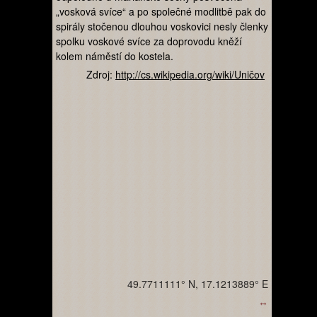
„vosková svíce“ a po společné modlitbě pak do
spirály stočenou dlouhou voskovici nesly členky
spolku voskové svíce za doprovodu kněží
kolem náměstí do kostela.
Zdroj:
http://cs.wikipedia.org/wiki/Uničov
49.7711111° N, 17.1213889° E
↔