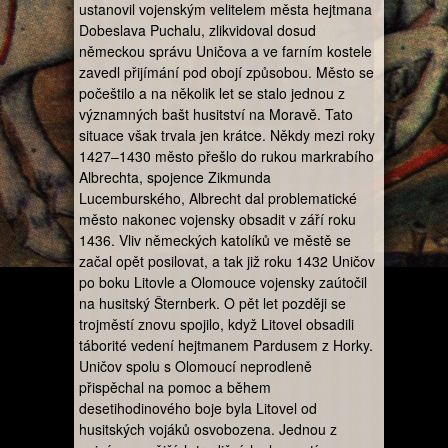
ustanovil vojenským velitelem města hejtmana
Dobeslava Puchalu, zlikvidoval dosud
německou správu Uničova a ve farním kostele
zavedl přijímání pod obojí způsobou. Město se
počeštilo a na několik let se stalo jednou z
významných bašt husitství na Moravě. Tato
situace však trvala jen krátce. Někdy mezi roky
1427–1430 město přešlo do rukou markrabího
Albrechta, spojence Zikmunda
Lucemburského, Albrecht dal problematické
město nakonec vojensky obsadit v září roku
1436. Vliv německých katolíků ve městě se
začal opět posilovat, a tak již roku 1432 Uničov
po boku Litovle a Olomouce vojensky zaútočil
na husitský Šternberk. O pět let později se
trojměstí znovu spojilo, když Litovel obsadili
táborité vedení hejtmanem Pardusem z Horky.
Uničov spolu s Olomoucí neprodleně
přispěchal na pomoc a během
desetihodinového boje byla Litovel od
husitských vojáků osvobozena. Jednou z