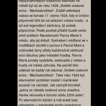
nejvýznamnějších tradičních slavností ve
městě byl až do roku 1938 „Svátek voskové
svíce - Wachsstockfest“. Zvlášť velkolepá
oslava se konala 17. srpna 1924, kdy si Uničov
připomněl 500 let od obležení města husity - a
od své legendární záchrany, již svátek
připomínal. Podle pověsti přitáhli husité večer
před svátkem Nanebevzetí Panny Marie k
městu, aby jej dobyli. Vystrašení měšťané se v
modlitbách obrátili o pomoc k Panně Marii a
uničovské ženy slíbily každoročně obětovat
svíci dlouhou jako městské hradby. Panna
Maria prosby vyslyšela, sestoupila z nebes a
husity od města zahnala. Na paměť této
události se každý rok slavíval „Svátek voskové
svíce - Wachsstockfest“. Také roku 1924 byl
slavnostně vyzdoben kostel i mariánské
sousoší na náměstí. Jak zachytil kronikář,
„jedna ze ctitelek voskové svíce Josefina
Hanke věnovala k tomuto účelu 2200 aster“.
Po slavnostním kázání a mši svaté byla
odpoledne u mariánské sochy posvěcena