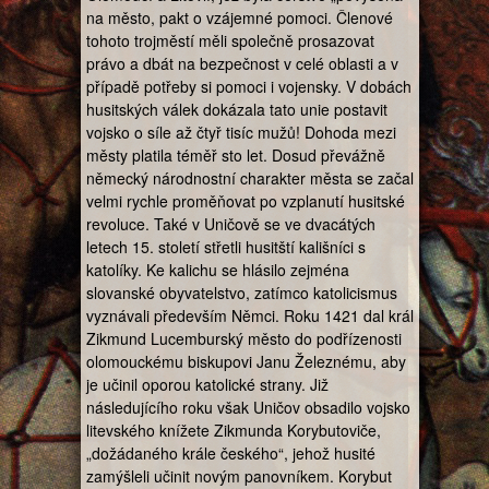
na město, pakt o vzájemné pomoci. Členové
tohoto trojměstí měli společně prosazovat
právo a dbát na bezpečnost v celé oblasti a v
případě potřeby si pomoci i vojensky. V dobách
husitských válek dokázala tato unie postavit
vojsko o síle až čtyř tisíc mužů! Dohoda mezi
městy platila téměř sto let. Dosud převážně
německý národnostní charakter města se začal
velmi rychle proměňovat po vzplanutí husitské
revoluce. Také v Uničově se ve dvacátých
letech 15. století střetli husitští kališníci s
katolíky. Ke kalichu se hlásilo zejména
slovanské obyvatelstvo, zatímco katolicismus
vyznávali především Němci. Roku 1421 dal král
Zikmund Lucemburský město do podřízenosti
olomouckému biskupovi Janu Železnému, aby
je učinil oporou katolické strany. Již
následujícího roku však Uničov obsadilo vojsko
litevského knížete Zikmunda Korybutoviče,
„dožádaného krále českého“, jehož husité
zamýšleli učinit novým panovníkem. Korybut