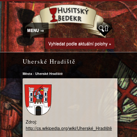
MENU →
Vyhledat podle aktuální polohy »
Uherské Hradiště
Města
›
Uherské Hradiště
Zdroj:
http://cs.wikipedia.org/wiki/Uherské_Hradiště