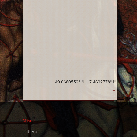
49.0680556° N, 17.4602778° E
↔
Místa:
Bitva