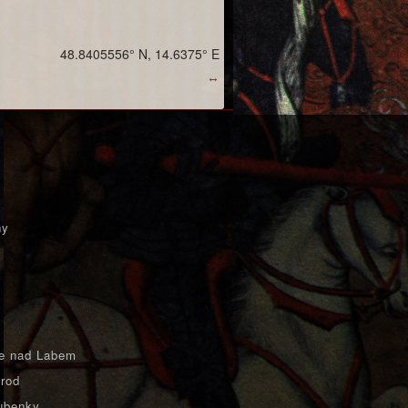
48.8405556° N, 14.6375° E
↔
ny
e nad Labem
rod
ubenky