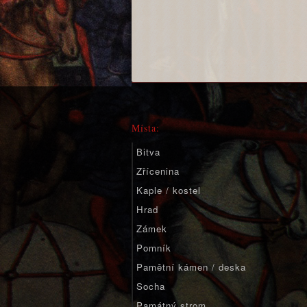
Místa:
Bitva
Zřícenina
Kaple / kostel
Hrad
Zámek
Pomník
Pamětní kámen / deska
Socha
Památný strom