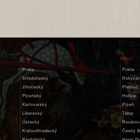
Kraje:
Města:
Praha
Praha
Středočeský
Rokyca
Jihočeský
Přelouč
Plzeňský
Hořice
Karlovarský
Plzeň
Liberecký
Tábor
Ústecký
Roudnic
Královéhradecký
Český B
Pardubický
Horní D