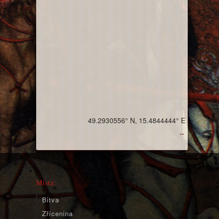
49.2930556° N, 15.4844444° E
↔
Místa:
Bitva
Zřícenina