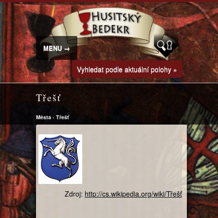
MENU →
Vyhledat podle aktuální polohy »
Třešť
Města
›
Třešť
Zdroj:
http://cs.wikipedia.org/wiki/Třešť