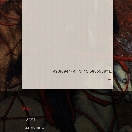
49.8694444° N, 15.5805556° E
↔
Místa:
Bitva
Zřícenina