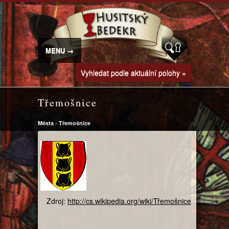
MENU →
Vyhledat podle aktuální polohy »
Třemošnice
Města
›
Třemošnice
Zdroj:
http://cs.wikipedia.org/wiki/Třemošnice