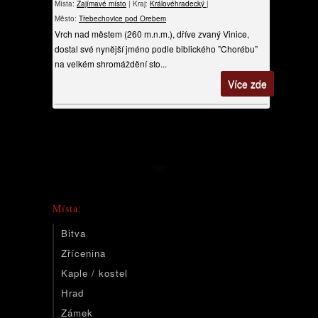
Místa:
Zajímavé místo
| Kraj:
Královéhradecký
|
Město:
Třebechovice pod Orebem
Vrch nad městem (260 m.n.m.), dříve zvaný Vinice,
dostal své nynější jméno podle biblického ”Chorébu”
na velkém shromáždění sto...
Více zde
Místa:
Bitva
Zřícenina
Kaple / kostel
Hrad
Zámek