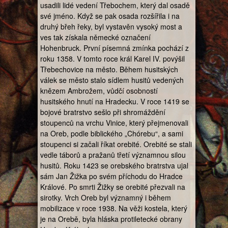
usadili lidé vedení Třebochem, který dal osadě
své jméno. Když se pak osada rozšířila i na
druhý břeh řeky, byl vystavěn vysoký most a
ves tak získala německé označení
Hohenbruck. První písemná zmínka pochází z
roku 1358. V tomto roce král Karel IV. povýšil
Třebechovice na město. Během husitských
válek se město stalo sídlem husitů vedených
knězem Ambrožem, vůdčí osobností
husitského hnutí na Hradecku. V roce 1419 se
bojové bratrstvo sešlo při shromáždění
stoupenců na vrchu Vinice, který přejmenovali
na Oreb, podle biblického „Chórebu“, a sami
stoupenci si začali říkat orebité. Orebité se stali
vedle táborů a pražanů třetí významnou silou
husitů. Roku 1423 se orebského bratrstva ujal
sám Jan Žižka po svém příchodu do Hradce
Králové. Po smrti Žižky se orebité přezvali na
sirotky. Vrch Oreb byl významný i během
mobilizace v roce 1938. Na věži kostela, který
je na Orebě, byla hláska protiletecké obrany