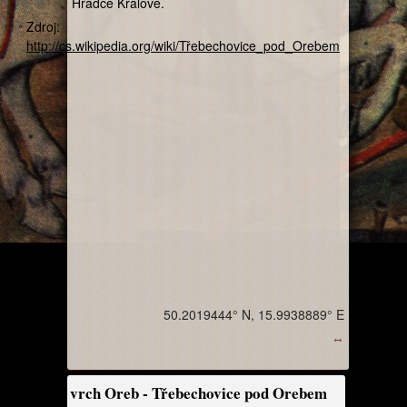
Hradce Králové.
Zdroj:
http://cs.wikipedia.org/wiki/Třebechovice_pod_Orebem
50.2019444° N, 15.9938889° E
↔
vrch Oreb - Třebechovice pod Orebem