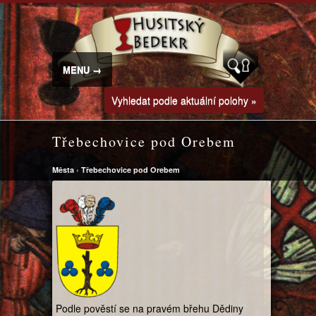
MENU →
Vyhledat podle aktuální polohy »
Třebechovice pod Orebem
Města
›
Třebechovice pod Orebem
Podle pověstí se na pravém břehu Dědiny