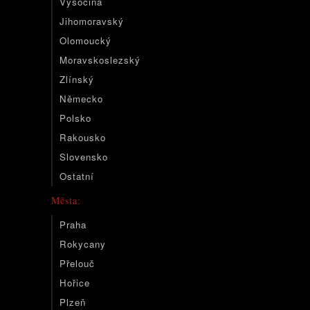
Vysočina
Jihomoravský
Olomoucký
Moravskoslezský
Zlínský
Německo
Polsko
Rakousko
Slovensko
Ostatní
Města:
Praha
Rokycany
Přelouč
Hořice
Plzeň