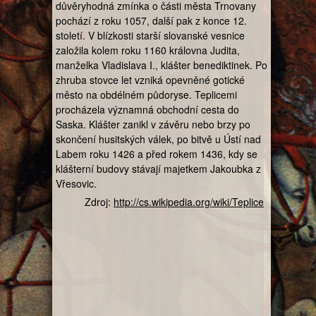
důvěryhodná zmínka o části města Trnovany
pochází z roku 1057, další pak z konce 12.
století. V blízkosti starší slovanské vesnice
založila kolem roku 1160 královna Judita,
manželka Vladislava I., klášter benediktinek. Po
zhruba stovce let vzniká opevněné gotické
město na obdélném půdoryse. Teplicemi
procházela významná obchodní cesta do
Saska. Klášter zanikl v závěru nebo brzy po
skončení husitských válek, po bitvě u Ústí nad
Labem roku 1426 a před rokem 1436, kdy se
klášterní budovy stávají majetkem Jakoubka z
Vřesovic.
Zdroj:
http://cs.wikipedia.org/wiki/Teplice