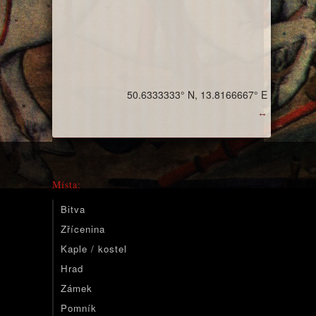
50.6333333° N, 13.8166667° E
↔
Místa:
Bitva
Zřícenina
Kaple / kostel
Hrad
Zámek
Pomník