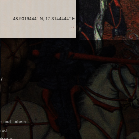
48.9019444° N, 17.3144444° E
↔
ny
e nad Labem
rod
ubenky