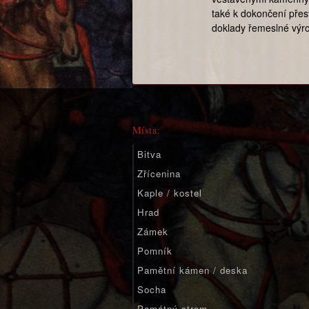
také k dokončení přest
doklady řemeslné výro
Místa:
Bitva
Zřícenina
Kaple / kostel
Hrad
Zámek
Pomník
Pamětní kámen / deska
Socha
Památný strom