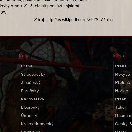
avby hradu. Z 15. století pochází nejstarší
by.
Zdroj:
http://cs.wikipedia.org/wiki/Strážnice
Kraje:
Města:
Praha
Praha
Středočeský
Rokyca
Jihočeský
Přelouč
Plzeňský
Hořice
Karlovarský
Plzeň
Liberecký
Tábor
Ústecký
Roudnic
Královéhradecký
Český B
Pardubický
Horní D