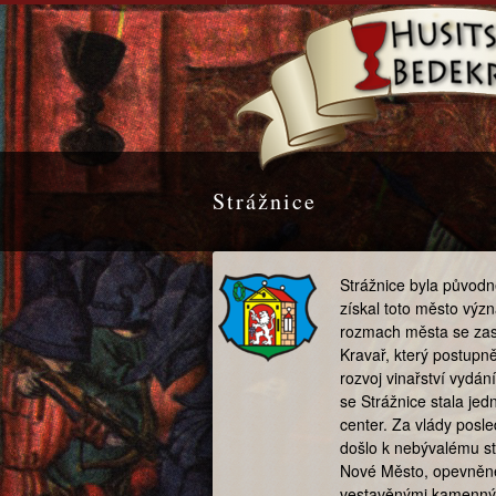
Strážnice
Strážnice byla původn
získal toto město výz
rozmach města se zas
Kravař, který postupně
rozvoj vinařství vydán
se Strážnice stala je
center. Za vlády posl
došlo k nebývalému st
Nové Město, opevněn
vestavěnými kamennými