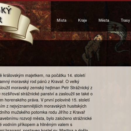
Místa
Kraje
Města
Trasy
ě královským majetkem, na počátku 14. století
namný moravský rod pánů z Kravař. O velký
loužil moravský zemský hejtman Petr Strážnický z
 rozšiřoval strážnické panství a zasloužil se také o
ím horenského práva. V první polovině 15. století
dním z nejvýznamnějších moravských husitských
edního mužského potomka rodu Jiřího z Kravař
avebnímu rozvoji města, bylo založeno strážnické
é vodním příkopem a hliněným valem s
 branami, postaven kostel sv. Martina a došlo