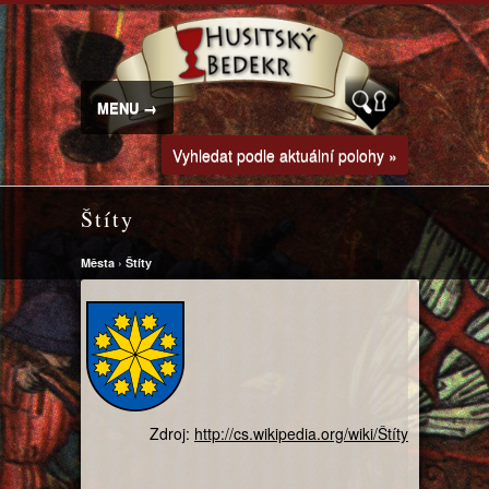
MENU →
Vyhledat podle aktuální polohy »
Štíty
Města
›
Štíty
Zdroj:
http://cs.wikipedia.org/wiki/Štíty