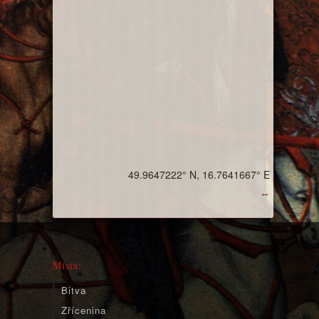
49.9647222° N, 16.7641667° E
↔
Místa:
Bitva
Zřícenina