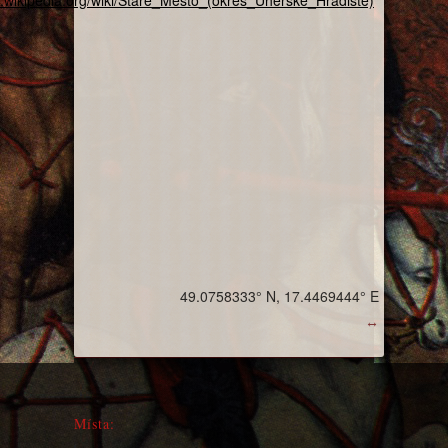
cs.wikipedia.org/wiki/Staré_Město_(okres_Uherské_Hradiště)
49.0758333° N, 17.4469444° E
↔
Místa: