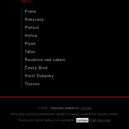
Města:
Praha
Rokycany
Přelouč
Hořice
Plzeň
Tábor
Roudnice nad Labem
Český Brod
Horní Dubenky
Trocnov
© 2026 ~
Husitský-bedekr.cz
|
Kontakt
Tento web používá k poskytování služeb a analýze návštěvnosti soubory cookie.
Používáním tohoto webu s tím souhlasíte.
Další informace
V pořádku