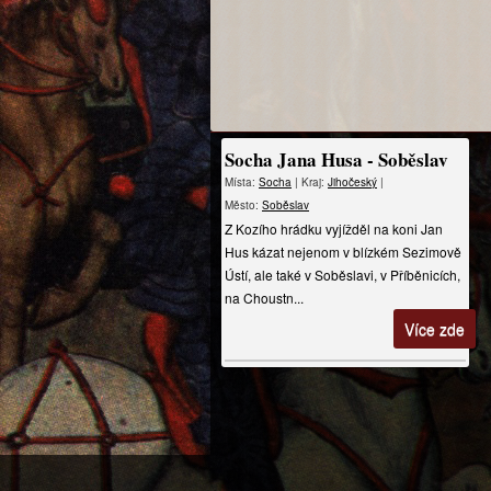
Socha Jana Husa - Soběslav
Místa:
Socha
| Kraj:
Jihočeský
|
Město:
Soběslav
Z Kozího hrádku vyjížděl na koni Jan
Hus kázat nejenom v blízkém Sezimově
Ústí, ale také v Soběslavi, v Příběnicích,
na Choustn...
Více zde