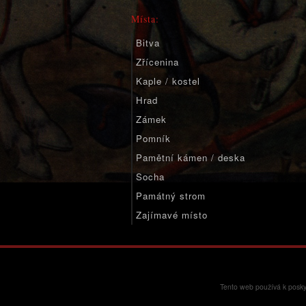
Místa:
Bitva
Zřícenina
Kaple / kostel
Hrad
Zámek
Pomník
Pamětní kámen / deska
Socha
Památný strom
Zajímavé místo
Významné místo
Tento web používá k posky