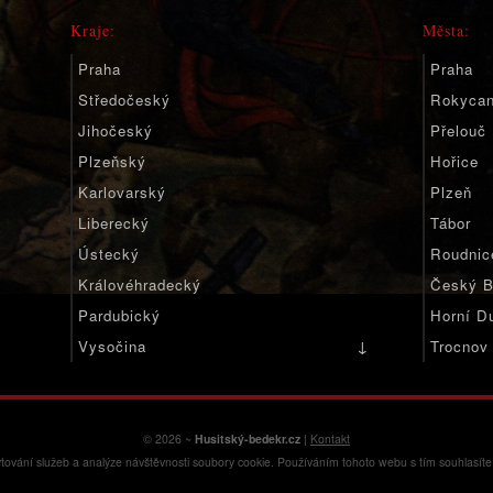
Kraje:
Města:
Praha
Praha
Středočeský
Rokyca
Jihočeský
Přelouč
Plzeňský
Hořice
Karlovarský
Plzeň
Liberecký
Tábor
Ústecký
Roudnic
Královéhradecký
Český B
Pardubický
Horní D
↓
Vysočina
Trocnov
Jihomoravský
Olomoucký
Moravskoslezský
© 2026 ~
Husitský-bedekr.cz
|
Kontakt
tování služeb a analýze návštěvnosti soubory cookie. Používáním tohoto webu s tím souhlasít
Zlínský