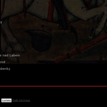
ny
e nad Labem
rod
ubenky
e.
Další informace
V pořádku