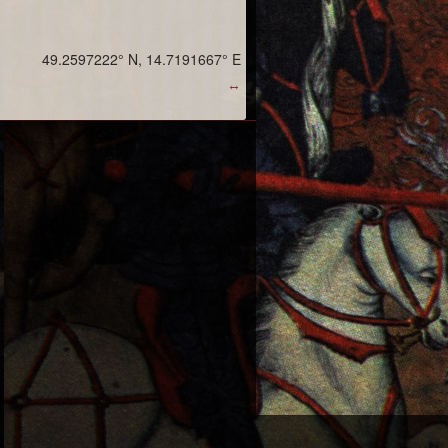
49.2597222° N, 14.7191667° E
↔