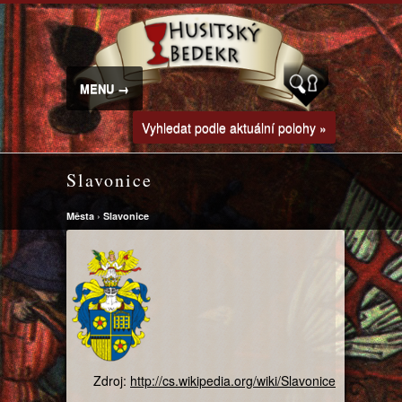
MENU →
Vyhledat podle aktuální polohy »
Slavonice
Města
›
Slavonice
Zdroj:
http://cs.wikipedia.org/wiki/Slavonice