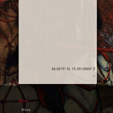
48.9975° N, 15.3513889° E
↔
Místa:
Bitva