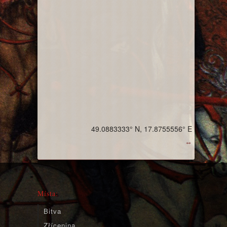
49.0883333° N, 17.8755556° E
↔
Místa:
Bitva
Zřícenina