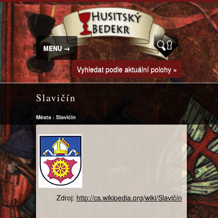
MENU →
Vyhledat podle aktuální polohy »
Slavičín
Města
›
Slavičín
Zdroj:
http://cs.wikipedia.org/wiki/Slavičín