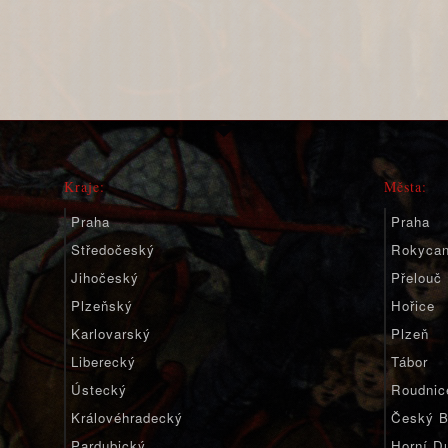
Kraje:
Města:
Praha
Praha
Středočeský
Rokyca
Jihočeský
Přelouč
Plzeňský
Hořice
Karlovarský
Plzeň
Liberecký
Tábor
Ústecký
Roudnic
Královéhradecký
Český B
Pardubický
Horní D