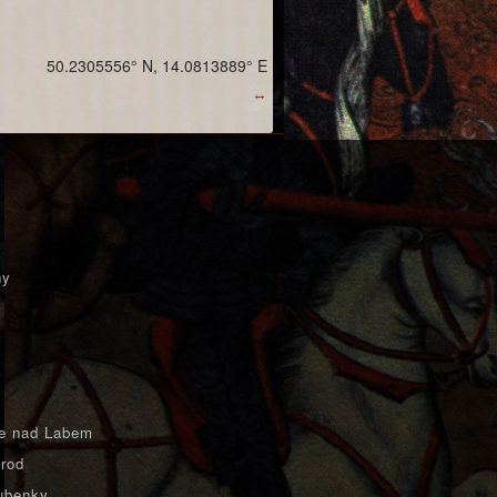
50.2305556° N, 14.0813889° E
↔
ny
e nad Labem
rod
ubenky