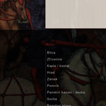
Místa:
Bitva
Zřícenina
Kaple / kostel
Hrad
Zámek
Pomník
Pamětní kámen / deska
Socha
Památný strom