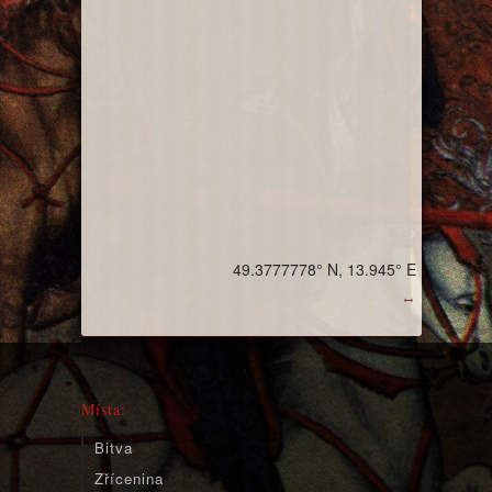
49.3777778° N, 13.945° E
↔
Místa:
Bitva
Zřícenina