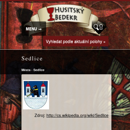
MENU →
Vyhledat podle aktuální polohy »
Sedlice
Města
›
Sedlice
Zdroj:
http://cs.wikipedia.org/wiki/Sedlice