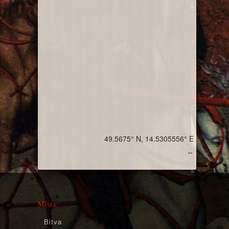
49.5675° N, 14.5305556° E
↔
Místa:
Bitva