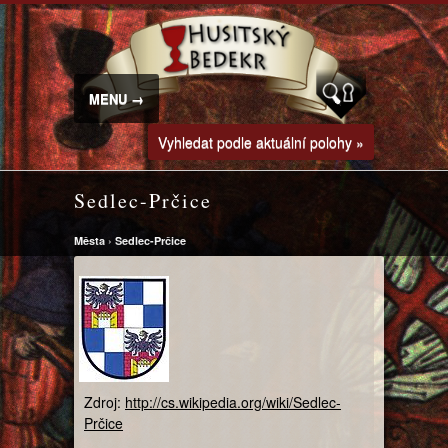
MENU →
Vyhledat podle aktuální polohy »
Sedlec-Prčice
Města
›
Sedlec-Prčice
Zdroj:
http://cs.wikipedia.org/wiki/Sedlec-
Prčice