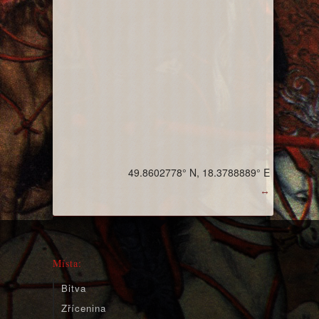
49.8602778° N, 18.3788889° E
↔
Místa:
Bitva
Zřícenina