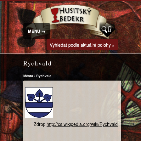
MENU →
Vyhledat podle aktuální polohy »
Rychvald
Města
›
Rychvald
Zdroj:
http://cs.wikipedia.org/wiki/Rychvald