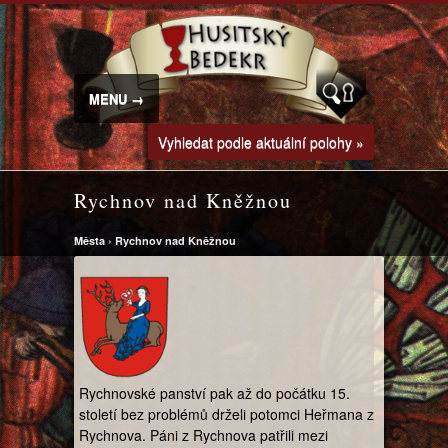
MENU →
Vyhledat podle aktuální polohy »
Rychnov nad Kněžnou
Města
›
Rychnov nad Kněžnou
Rychnovské panství pak až do počátku 15.
století bez problémů drželi potomci Heřmana z
Rychnova. Páni z Rychnova patřili mezi