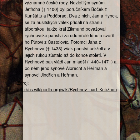
významné české rody. Nezletilým synům
Jetřicha († 1400) byl poručníkem Boček z
Kunštátu a Poděbrad. Dva z nich, Jan a Hynek,
se za husitských válek přidali na stranu
táborskou, takže král Zikmund považoval
rychnovské panství za odumřelé léno a svěřil
ho Půtovi z Častolovic. Potomci Jana z
Rychnova († 1433) však panství udrželi a v
jejich rukou zůstalo až do konce století. V
Rychnově pak vládl Jan mladší (1440−1471) a
po něm jeho synové Albrecht a Heřman a
synovci Jindřich a Heřman.
Zdroj:
http://cs.wikipedia.org/wiki/Rychnov_nad_Kněžnou