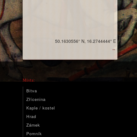
50.1630556° N, 16.2744444° E
↔
Místa:
Bitva
Zřícenina
Kaple / kostel
Hrad
Zámek
Pomník