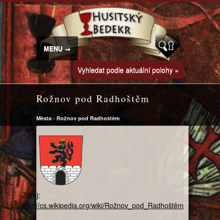
MENU →
Vyhledat podle aktuální polohy »
Rožnov pod Radhoštěm
Města
›
Rožnov pod Radhoštěm
Zdroj:
http://cs.wikipedia.org/wiki/Rožnov_pod_Radhoštěm