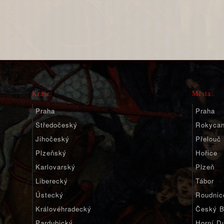
Kraje:
Města:
Praha
Praha
Středočeský
Rokyca
Jihočeský
Přelouč
Plzeňský
Hořice
Karlovarský
Plzeň
Liberecký
Tábor
Ústecký
Roudnic
Královéhradecký
Český B
Pardubický
Horní D