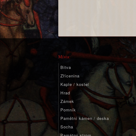
Místa:
Bitva
Zřícenina
Kaple / kostel
Hrad
Zámek
Pomník
Pamětní kámen / deska
Socha
Památný strom