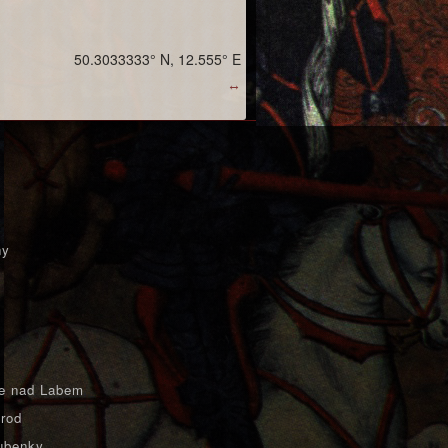
50.3033333° N, 12.555° E
↔
ny
e nad Labem
rod
ubenky