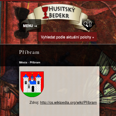
MENU →
Vyhledat podle aktuální polohy »
Příbram
Města
›
Příbram
Zdroj:
http://cs.wikipedia.org/wiki/Příbram