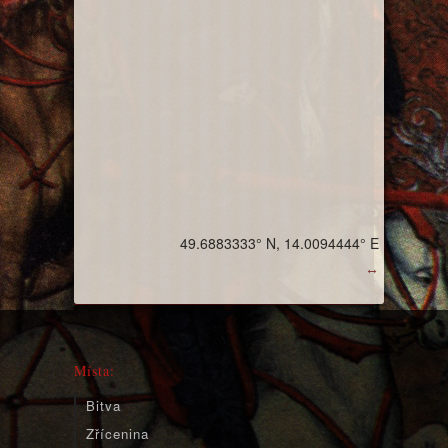
49.6883333° N, 14.0094444° E
↔
Místa:
Bitva
Zřícenina