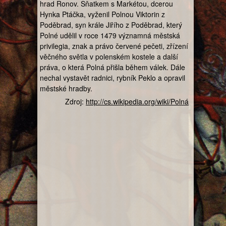
hrad Ronov. Sňatkem s Markétou, dcerou
Hynka Ptáčka, vyženil Polnou Viktorin z
Poděbrad, syn krále Jiřího z Poděbrad, který
Polné udělil v roce 1479 významná městská
privilegia, znak a právo červené pečeti, zřízení
věčného světla v polenském kostele a další
práva, o která Polná přišla během válek. Dále
nechal vystavět radnici, rybník Peklo a opravil
městské hradby.
Zdroj:
http://cs.wikipedia.org/wiki/Polná