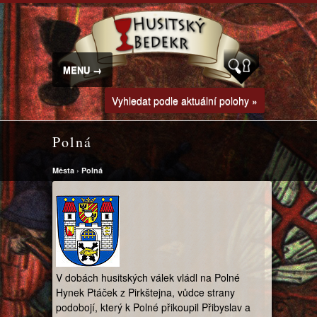
MENU →
Vyhledat podle aktuální polohy »
Polná
Města
›
Polná
V dobách husitských válek vládl na Polné
Hynek Ptáček z Pirkštejna, vůdce strany
podobojí, který k Polné přikoupil Přibyslav a