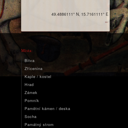
49.4886111° N, 15.7161111° E
↔
Místa:
Bitva
Zřícenina
Kaple / kostel
Hrad
Zámek
Pomník
Pamětní kámen / deska
Socha
Památný strom