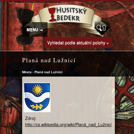
MENU →
Vyhledat podle aktuální polohy »
Planá nad Lužnicí
Města
›
Planá nad Lužnicí
Zdroj:
http://cs.wikipedia.org/wiki/Planá_nad_Lužnicí