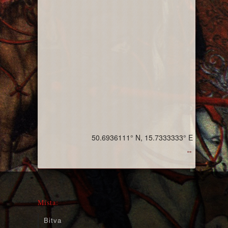
50.6936111° N, 15.7333333° E
↔
Místa:
Bitva