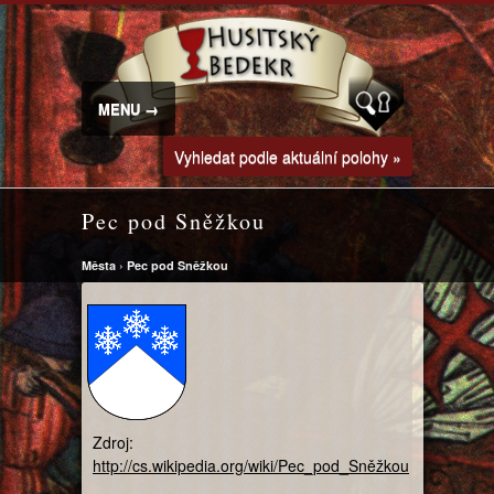
MENU →
Vyhledat podle aktuální polohy »
Pec pod Sněžkou
Města
›
Pec pod Sněžkou
Zdroj:
http://cs.wikipedia.org/wiki/Pec_pod_Sněžkou