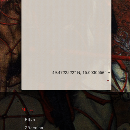
49.4722222° N, 15.0030556° E
↔
Místa:
Bitva
Zřícenina