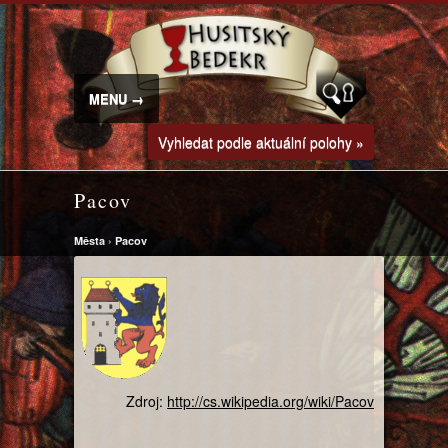
MENU →
Vyhledat podle aktuální polohy »
Pacov
Města
›
Pacov
Zdroj:
http://cs.wikipedia.org/wiki/Pacov