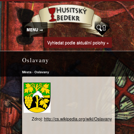
MENU →
Vyhledat podle aktuální polohy »
Oslavany
Města
›
Oslavany
Zdroj:
http://cs.wikipedia.org/wiki/Oslavany