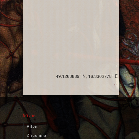
49.1263889° N, 16.3302778° E
↔
Místa:
Bitva
Zřícenina