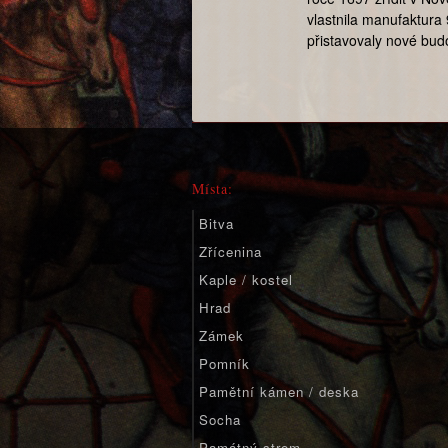
vlastnila manufaktura
přistavovaly nové bu
Místa:
Bitva
Zřícenina
Kaple / kostel
Hrad
Zámek
Pomník
Pamětní kámen / deska
Socha
Památný strom