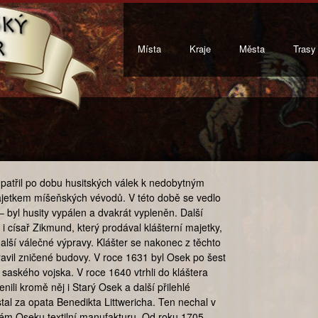
Místa
Kraje
Města
Trasy
patřil po dobu husitských válek k nedobytným
ajetkem míšeňských vévodů. V této době se vedlo
 byl husity vypálen a dvakrát vypleněn. Další
 i císař Zikmund, který prodával klášterní majetky,
alší válečné výpravy. Klášter se nakonec z těchto
avil zničené budovy. V roce 1631 byl Osek po šest
saského vojska. V roce 1640 vtrhli do kláštera
enili kromě něj i Starý Osek a další přilehlé
al za opata Benedikta Littwericha. Ten nechal v
vém Oseku textilní manufakturu. Od roku 1705