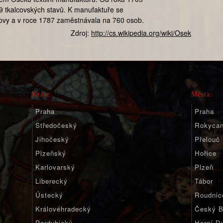
 9 tkalcovských stavů. K manufaktuře se
dovy a v roce 1787 zaměstnávala na 760 osob.
Zdroj:
http://cs.wikipedia.org/wiki/Osek
Kraje:
Města:
Praha
Praha
Středočeský
Rokyca
Jihočeský
Přelouč
Plzeňský
Hořice
Karlovarský
Plzeň
Liberecký
Tábor
Ústecký
Roudnic
Královéhradecký
Český B
Pardubický
Horní D