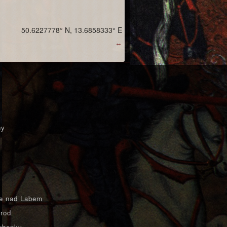
50.6227778° N, 13.6858333° E
↔
ny
e nad Labem
rod
ubenky