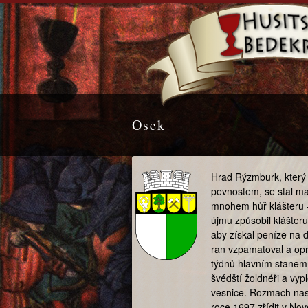
Osek
Hrad Rýzmburk, který 
pevnostem, se stal m
mnohem hůř klášteru –
újmu způsobil klášteru
aby získal peníze na d
ran vzpamatoval a opr
týdnů hlavním stanem 
švédští žoldnéři a vypl
vesnice. Rozmach nast
roce 1697 zřídit v No