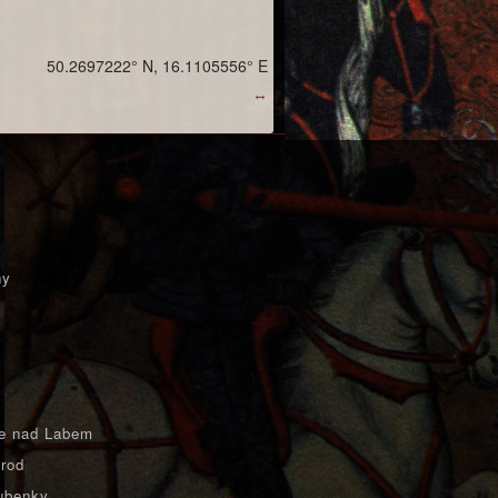
50.2697222° N, 16.1105556° E
↔
ny
e nad Labem
rod
ubenky