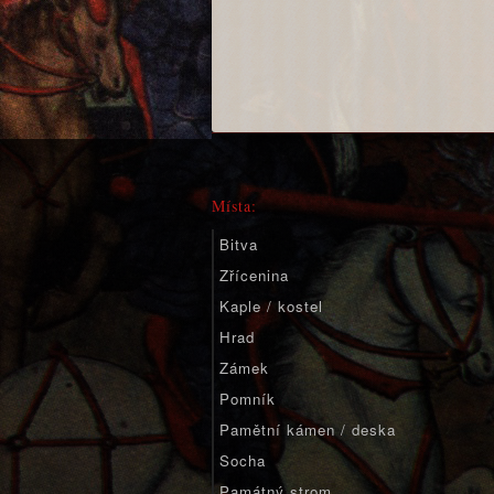
Místa:
Bitva
Zřícenina
Kaple / kostel
Hrad
Zámek
Pomník
Pamětní kámen / deska
Socha
Památný strom