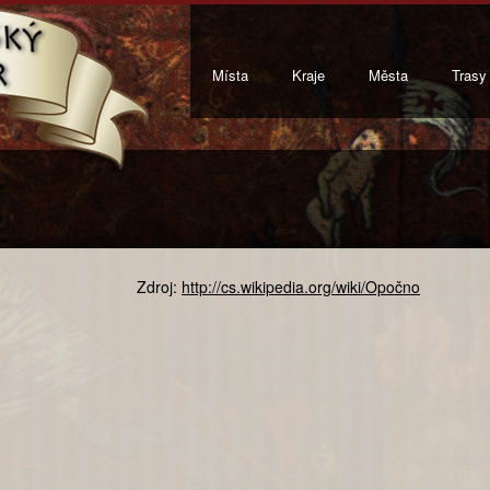
Místa
Kraje
Města
Trasy
Zdroj:
http://cs.wikipedia.org/wiki/Opočno