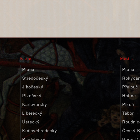
Kraje:
Města:
Praha
Praha
Středočeský
Rokyca
Jihočeský
Přelouč
Plzeňský
Hořice
Karlovarský
Plzeň
Liberecký
Tábor
Ústecký
Roudnic
Královéhradecký
Český B
Pardubický
Horní D