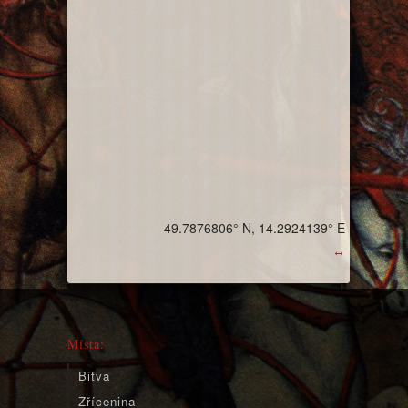
49.7876806° N, 14.2924139° E
↔
Místa:
Bitva
Zřícenina