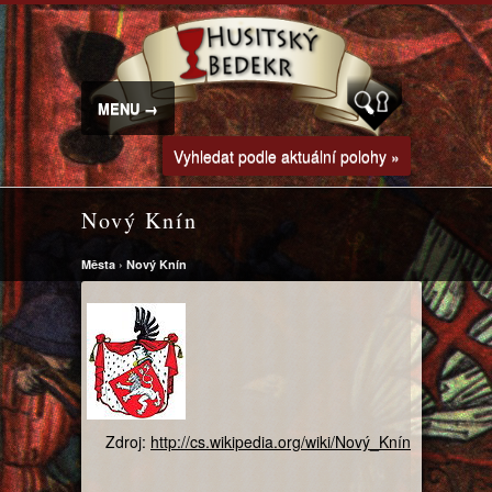
MENU →
Vyhledat podle aktuální polohy »
Nový Knín
Města
›
Nový Knín
Zdroj:
http://cs.wikipedia.org/wiki/Nový_Knín