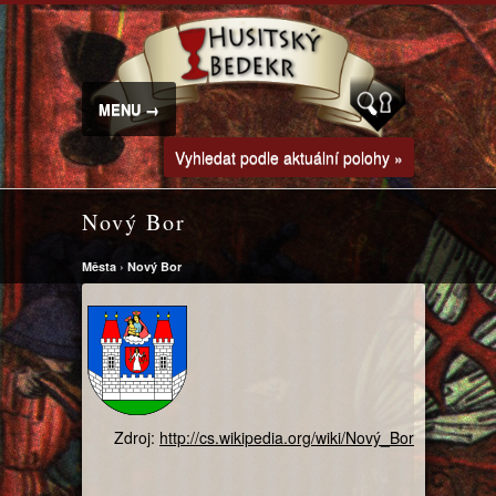
MENU →
Vyhledat podle aktuální polohy »
Nový Bor
Města
›
Nový Bor
Zdroj:
http://cs.wikipedia.org/wiki/Nový_Bor