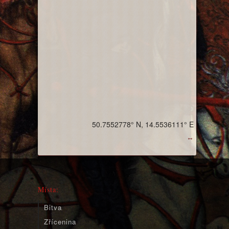
50.7552778° N, 14.5536111° E
↔
Místa:
Bitva
Zřícenina