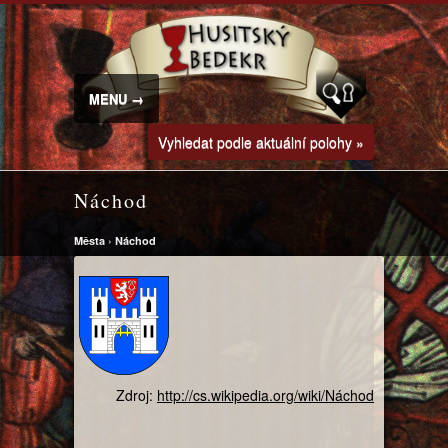
MENU →
Vyhledat podle aktuální polohy »
Náchod
Města
›
Náchod
Zdroj:
http://cs.wikipedia.org/wiki/Náchod