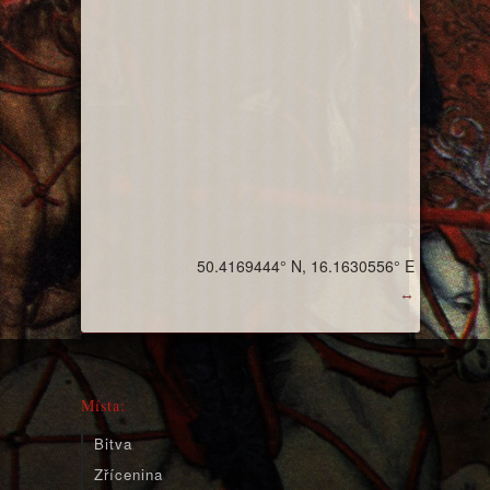
50.4169444° N, 16.1630556° E
↔
Místa:
Bitva
Zřícenina