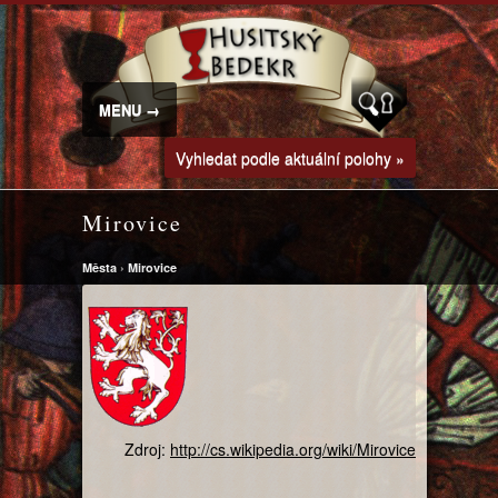
MENU →
Vyhledat podle aktuální polohy »
Mirovice
Města
›
Mirovice
Zdroj:
http://cs.wikipedia.org/wiki/Mirovice