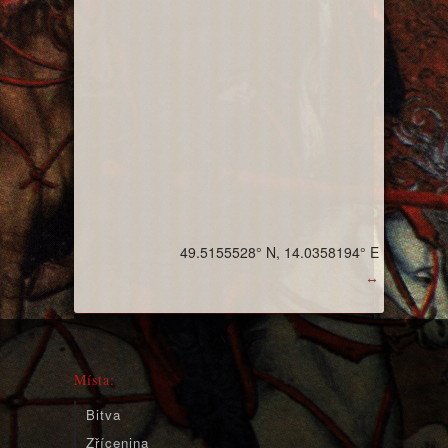
49.5155528° N, 14.0358194° E
↔
Místa:
Bitva
Zřícenina