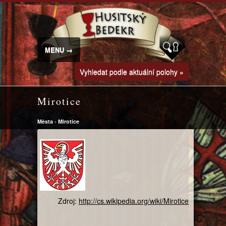
MENU →
Vyhledat podle aktuální polohy »
Mirotice
Města
›
Mirotice
Zdroj:
http://cs.wikipedia.org/wiki/Mirotice