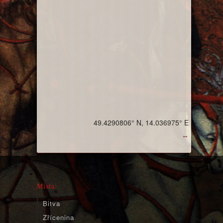
49.4290806° N, 14.036975° E
↔
Místa:
Bitva
Zřícenina