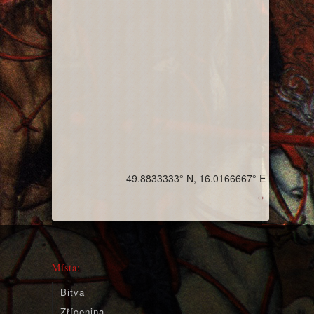
49.8833333° N, 16.0166667° E
↔
Místa:
Bitva
Zřícenina