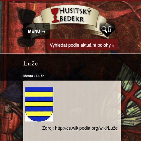
MENU →
Vyhledat podle aktuální polohy »
Luže
Města
›
Luže
Zdroj:
http://cs.wikipedia.org/wiki/Luže