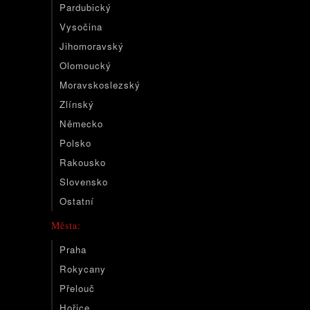
Pardubický
Vysočina
Jihomoravský
Olomoucký
Moravskoslezský
Zlínský
Německo
Polsko
Rakousko
Slovensko
Ostatní
Města:
Praha
Rokycany
Přelouč
Hořice