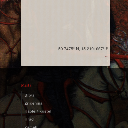
50.7475° N, 15.2191667° E
↔
Místa:
Bitva
Zřícenina
Kaple / kostel
Hrad
Zámek