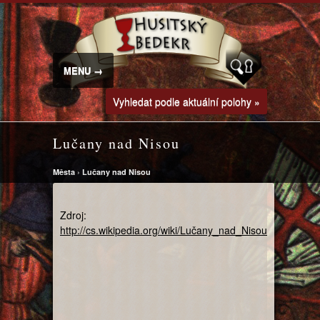
MENU →
Vyhledat podle aktuální polohy »
Lučany nad Nisou
Města
›
Lučany nad Nisou
Zdroj:
http://cs.wikipedia.org/wiki/Lučany_nad_Nisou