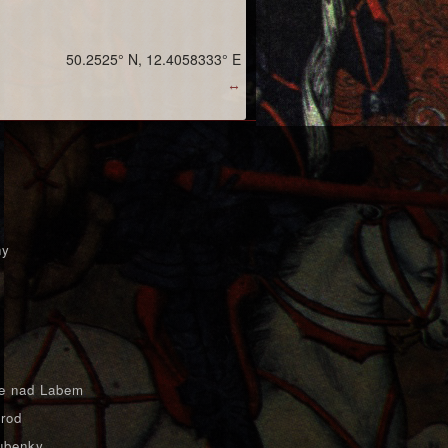
50.2525° N, 12.4058333° E
↔
ny
e nad Labem
rod
ubenky