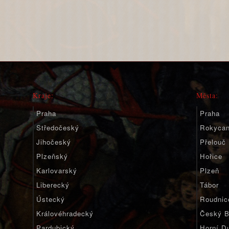
Kraje:
Města:
Praha
Praha
Středočeský
Rokyca
Jihočeský
Přelouč
Plzeňský
Hořice
Karlovarský
Plzeň
Liberecký
Tábor
Ústecký
Roudnic
Královéhradecký
Český B
Pardubický
Horní D