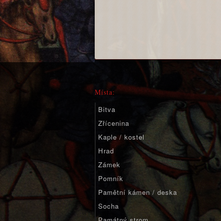
Místa:
Bitva
Zřícenina
Kaple / kostel
Hrad
Zámek
Pomník
Pamětní kámen / deska
Socha
Památný strom