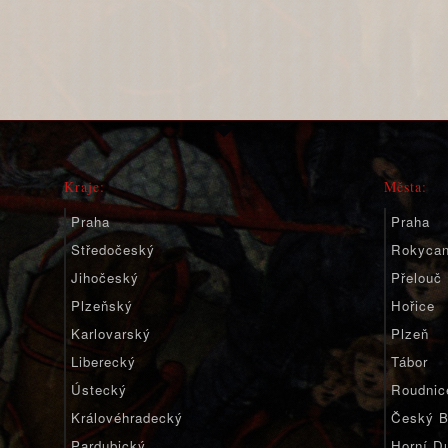
Kraje:
Města:
Praha
Praha
Středočeský
Rokyca
Jihočeský
Přelouč
Plzeňský
Hořice
Karlovarský
Plzeň
Liberecký
Tábor
Ústecký
Roudnic
Královéhradecký
Český B
Pardubický
Horní D