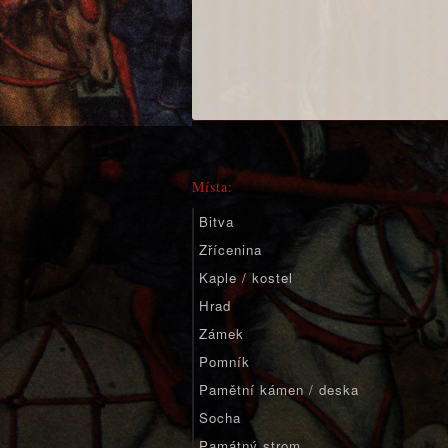
Místa:
Bitva
Zřícenina
Kaple / kostel
Hrad
Zámek
Pomník
Pamětní kámen / deska
Socha
Památný strom