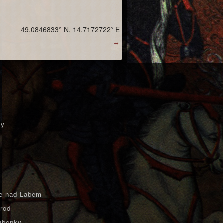
49.0846833° N, 14.7172722° E
↔
ny
e nad Labem
rod
ubenky