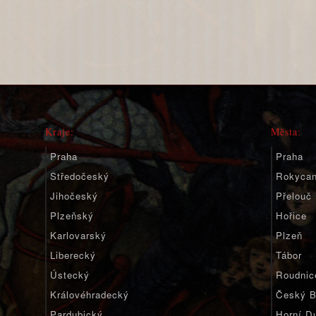
Kraje:
Města:
Praha
Praha
Středočeský
Rokyca
Jihočeský
Přelouč
Plzeňský
Hořice
Karlovarský
Plzeň
Liberecký
Tábor
Ústecký
Roudnic
Královéhradecký
Český B
Pardubický
Horní D