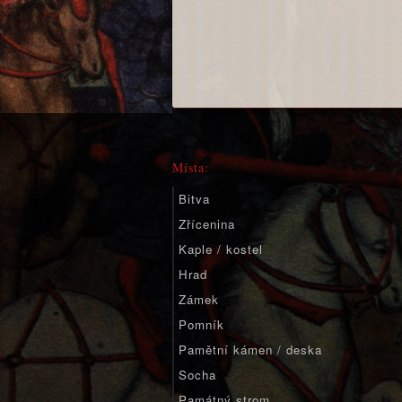
Místa:
Bitva
Zřícenina
Kaple / kostel
Hrad
Zámek
Pomník
Pamětní kámen / deska
Socha
Památný strom