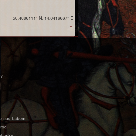
50.4086111° N, 14.0416667° E
↔
ny
e nad Labem
rod
ubenky