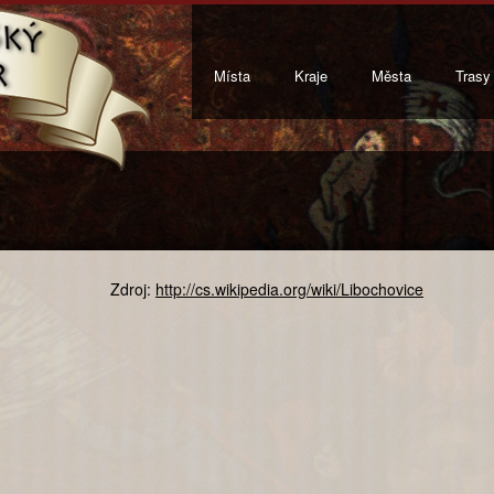
Místa
Kraje
Města
Trasy
Zdroj:
http://cs.wikipedia.org/wiki/Libochovice