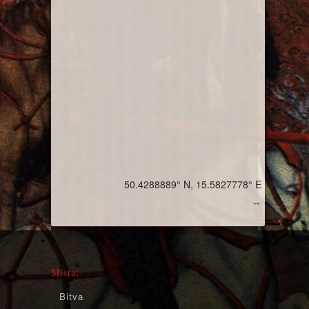
50.4288889° N, 15.5827778° E
↔
Místa:
Bitva