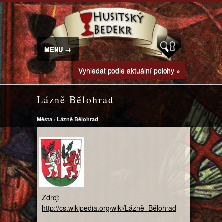
MENU →
Vyhledat podle aktuální polohy »
Lázně Bělohrad
Města
›
Lázně Bělohrad
Zdroj:
http://cs.wikipedia.org/wiki/Lázně_Bělohrad