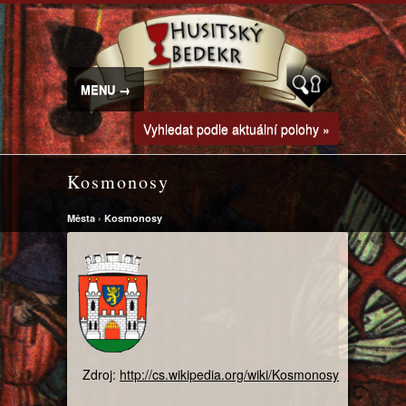
MENU →
Vyhledat podle aktuální polohy »
Kosmonosy
Města
›
Kosmonosy
Zdroj:
http://cs.wikipedia.org/wiki/Kosmonosy