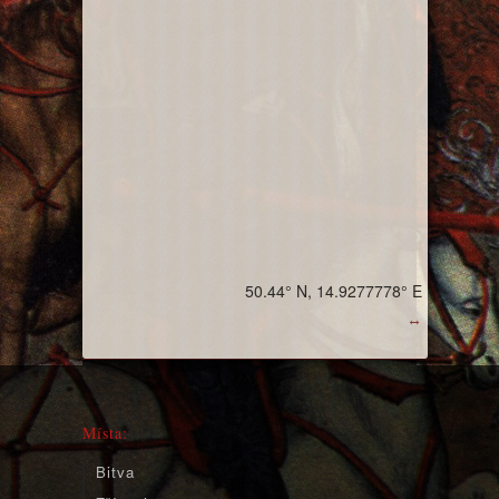
50.44° N, 14.9277778° E
↔
Místa:
Bitva