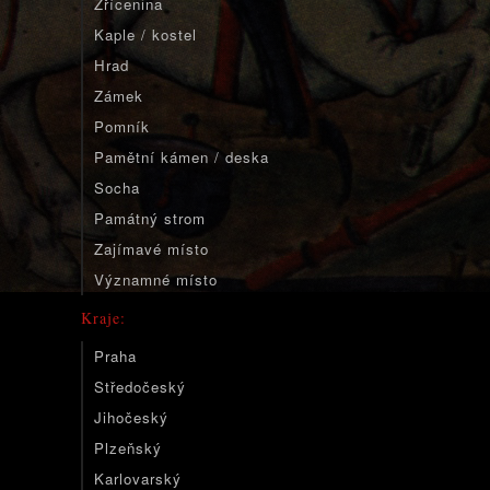
Zřícenina
Kaple / kostel
Hrad
Zámek
Pomník
Pamětní kámen / deska
Socha
Památný strom
Zajímavé místo
Významné místo
Kraje:
Praha
Středočeský
Jihočeský
Plzeňský
Karlovarský