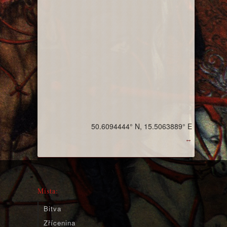
50.6094444° N, 15.5063889° E
↔
Místa:
Bitva
Zřícenina