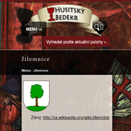
MENU →
Vyhledat podle aktuální polohy »
Jilemnice
Města
›
Jilemnice
Zdroj:
http://cs.wikipedia.org/wiki/Jilemnice