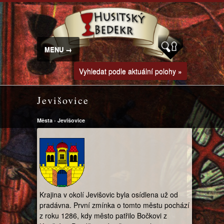
MENU →
Vyhledat podle aktuální polohy »
Jevišovice
Města
›
Jevišovice
Krajina v okolí Jevišovic byla osídlena už od
pradávna. První zmínka o tomto městu pochází
z roku 1286, kdy město patřilo Bočkovi z