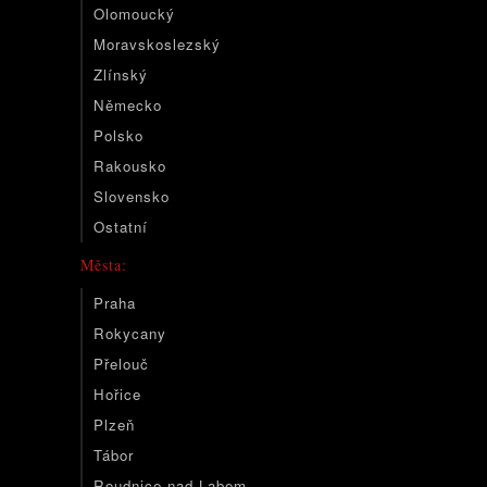
Olomoucký
Moravskoslezský
Zlínský
Německo
Polsko
Rakousko
Slovensko
Ostatní
Města:
Praha
Rokycany
Přelouč
Hořice
Plzeň
Tábor
Roudnice nad Labem