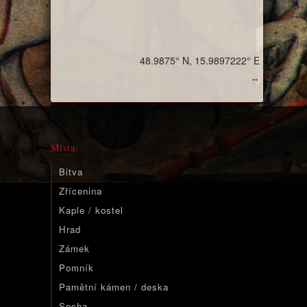
48.9875° N, 15.9897222° E
↔
Místa:
Bitva
Zřícenina
Kaple / kostel
Hrad
Zámek
Pomník
Pamětní kámen / deska
Socha