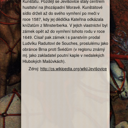
Kunštátu. Později se Jevišovice staly centrem
husitství na jihozápadní Moravě. Kunštátové
sídlo drželi až do svého vymření po meči v
roce 1587, kdy jej dědička Kateřina odkázala
knížatům z Minsterberka. V jejich vlastnictví byl
zámek opět až do vymření tohoto rodu v roce
1649. Císař pak zámek i s panstvím prodal
Ludvíku Raduitovi de Souches, proslulému jako
obránce Brna proti Švédům (v regionu známý
mj. jako zakladatel poutní kaple v nedalekých
Hlubokých Mašůvkách).
Zdroj:
http://cs.wikipedia.org/wiki/Jevišovice