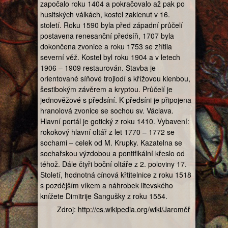
započalo roku 1404 a pokračovalo až pak po
husitských válkách, kostel zaklenut v 16.
století. Roku 1590 byla před západní průčelí
postavena renesanční předsíň, 1707 byla
dokončena zvonice a roku 1753 se zřítila
severní věž. Kostel byl roku 1904 a v letech
1906 – 1909 restaurován. Stavba je
orientované síňové trojlodí s křížovou klenbou,
šestibokým závěrem a kryptou. Průčelí je
jednověžové s předsíní. K předsíni je připojena
hranolová zvonice se sochou sv. Václava.
Hlavní portál je gotický z roku 1410. Vybavení:
rokokový hlavní oltář z let 1770 – 1772 se
sochami – celek od M. Krupky. Kazatelna se
sochařskou výzdobou a pontifikální křeslo od
téhož. Dále čtyři boční oltáře z 2. poloviny 17.
Století, hodnotná cínová křtitelnice z roku 1518
s pozdějším víkem a náhrobek litevského
knížete Dimitrije Sangušky z roku 1554.
Zdroj:
http://cs.wikipedia.org/wiki/Jaroměř