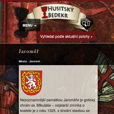
MENU →
Vyhledat podle aktuální polohy »
Jaroměř
Města
›
Jaroměř
Nejvýznamnější památkou Jaroměře je gotický
chrám sv. Mikuláše – nejstarší zmínka o
kostele je z roku 1325, s dnešní stavbou se